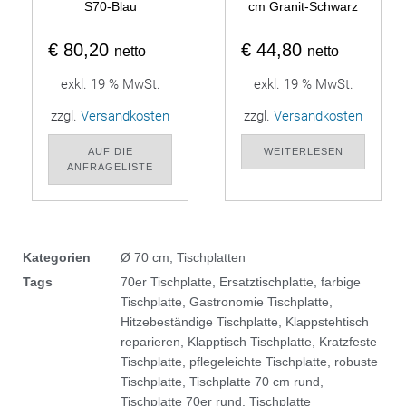
S70-Blau
cm Granit-Schwarz
€
80,20
€
44,80
netto
netto
exkl. 19 % MwSt.
exkl. 19 % MwSt.
zzgl.
Versandkosten
zzgl.
Versandkosten
AUF DIE
WEITERLESEN
ANFRAGELISTE
Kategorien
Ø 70 cm
,
Tischplatten
Tags
70er Tischplatte
,
Ersatztischplatte
,
farbige
Tischplatte
,
Gastronomie Tischplatte
,
Hitzebeständige Tischplatte
,
Klappstehtisch
reparieren
,
Klapptisch Tischplatte
,
Kratzfeste
Tischplatte
,
pflegeleichte Tischplatte
,
robuste
Tischplatte
,
Tischplatte 70 cm rund
,
Tischplatte 70er rund
,
Tischplatte