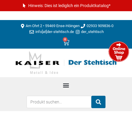
Hinweis: Dies ist lediglich ein Produktkatalog*
Am Ohrt 2 • 59469 Ense-Höingen
02933 909836-0
info[at]der-stehtisch.de
der_stehtisch
0