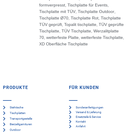
formverpresst
,
Tischplatte für Events
,
Tischplatte mit TÜV
,
Tischplatte Outdoor
,
Tischplatte Ø70
,
Tischplatte Rot
,
Tischplatte
TÜV geprüft
,
Topalit tischplatte
,
TÜV geprüfte
Tischplatte
,
TÜV Tischplatte
,
Werzalitplatte
70
,
wetterfeste Platte
,
wetterfeste Tischplatte
,
XD Oberfläche Tischplatte
PRODUKTE
FÜR KUNDEN
Stehtische
Sonderanfertigungen
Versand & Lieferung
Tischplatten
Ersatzteile & Service
Transportgestelle
Kontakt
Bierzeltgarnituren
Anfahrt
Outdoor