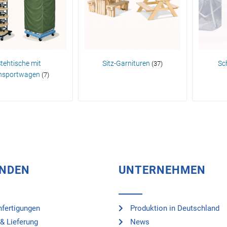
tehtische mit
Sitz-Garnituren
Sc
(37)
nsportwagen
(7)
UNDEN
UNTERNEHMEN
fertigungen
Produktion in Deutschland
& Lieferung
News