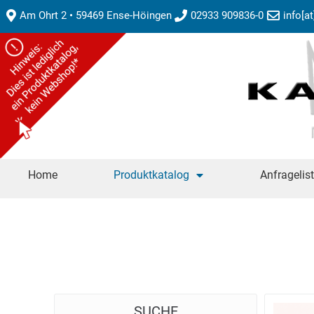
Am Ohrt 2 • 59469 Ense-Höingen
02933 909836-0
info[a
Home
Produktkatalog
Anfragelis
SUCHE