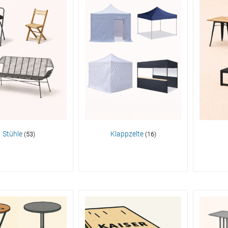
Stühle
Klappzelte
(53)
(16)