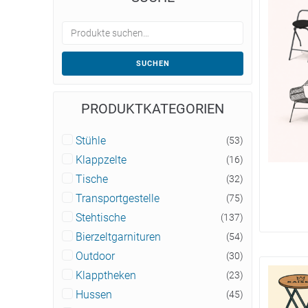
SUCHEN
PRODUKTKATEGORIEN
Stühle
(53)
Klappzelte
(16)
Tische
(32)
Transportgestelle
(75)
Stehtische
(137)
Bierzeltgarnituren
(54)
Outdoor
(30)
Klapptheken
(23)
Hussen
(45)