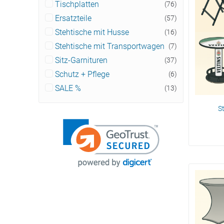
Tischplatten
(76)
Ersatzteile
(57)
Stehtische mit Husse
(16)
Stehtische mit Transportwagen
(7)
Sitz-Garnituren
(37)
Schutz + Pflege
(6)
SALE %
(13)
S