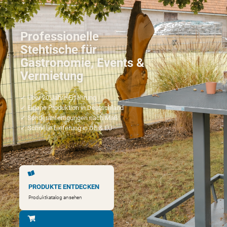
Professionelle
Stehtische für
Gastronomie, Events &
Vermietung
✓ Über 20 Jahre Erfahrung
✓ Eigene Produktion in Deutschland
✓ Sonderanfertigungen nach Maß
✓ Schnelle Lieferung in DE & EU
PRODUKTE ENTDECKEN
Produktkatalog ansehen