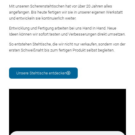
Mit unseren Scherenstehtischen hat vor über 20 Jahren alles
angefangen. Bis heute fertigen wir sie in unserer eigenen Werkstatt
und entwickeln sie kontinuierlich weiter.
Entwicklung und Fertigung arbeiten bei uns Hand in Hand. Neue
Ideen können wir sofort testen und Verbesserungen direkt umsetzen.
So entstehen Stehtische, die wir nicht nur verkaufen, sondern von der
ersten Schweißnaht bis zum fertigen Produkt selbst begleiten.
Unsere Stehtische entdecken