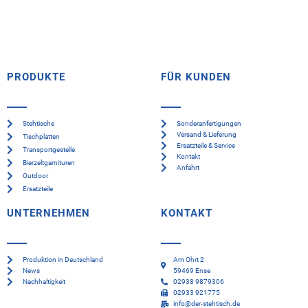
PRODUKTE
FÜR KUNDEN
Stehtische
Sonderanfertigungen
Versand & Lieferung
Tischplatten
Ersatzteile & Service
Transportgestelle
Kontakt
Bierzeltgarnituren
Anfahrt
Outdoor
Ersatzteile
UNTERNEHMEN
KONTAKT
Produktion in Deutschland
Am Ohrt 2
News
59469 Ense
Nachhaltigkeit
02938 9879306
02933 921775
info@der-stehtisch.de