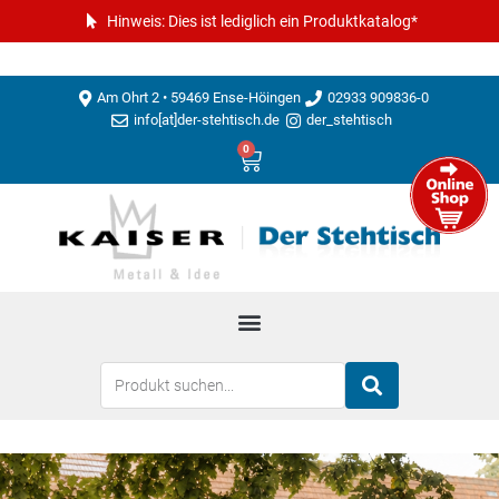
Hinweis: Dies ist lediglich ein Produktkatalog*
Am Ohrt 2 • 59469 Ense-Höingen
02933 909836-0
info[at]der-stehtisch.de
der_stehtisch
0