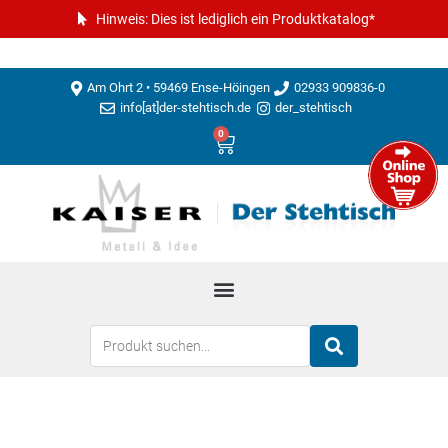
Hinweis: Dies ist lediglich ein Produktkatalog*
Am Ohrt 2 • 59469 Ense-Höingen
02933 909836-0
info[at]der-stehtisch.de
der_stehtisch
0