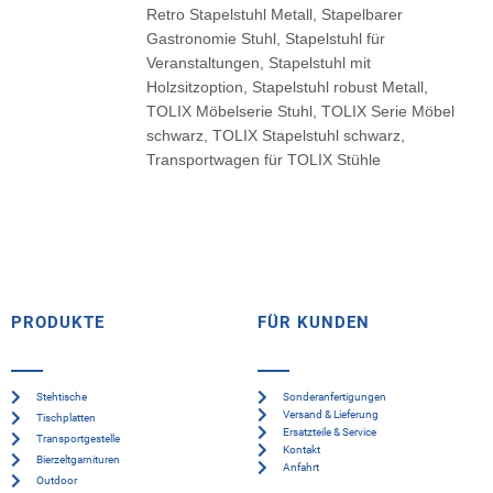
Retro Stapelstuhl Metall
,
Stapelbarer
Gastronomie Stuhl
,
Stapelstuhl für
Veranstaltungen
,
Stapelstuhl mit
Holzsitzoption
,
Stapelstuhl robust Metall
,
TOLIX Möbelserie Stuhl
,
TOLIX Serie Möbel
schwarz
,
TOLIX Stapelstuhl schwarz
,
Transportwagen für TOLIX Stühle
PRODUKTE
FÜR KUNDEN
Stehtische
Sonderanfertigungen
Versand & Lieferung
Tischplatten
Ersatzteile & Service
Transportgestelle
Kontakt
Bierzeltgarnituren
Anfahrt
Outdoor