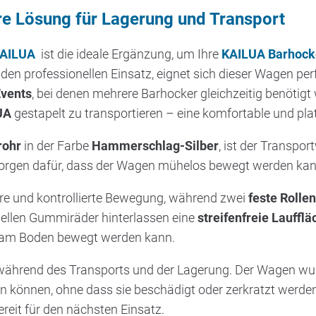
re Lösung für Lagerung und Transport
KAILUA
ist die ideale Ergänzung, um Ihre
KAILUA Barhock
den professionellen Einsatz, eignet sich dieser Wagen perf
Events
, bei denen mehrere Barhocker gleichzeitig benötig
UA
gestapelt zu transportieren – eine komfortable und pl
rohr
in der Farbe
Hammerschlag-Silber
, ist der Transpo
orgen dafür, dass der Wagen mühelos bewegt werden kan
ere und kontrollierte Bewegung, während zwei
feste Rolle
ziellen Gummiräder hinterlassen eine
streifenfreie Laufflä
 am Boden bewegt werden kann.
ährend des Transports und der Lagerung. Der Wagen wurd
 können, ohne dass sie beschädigt oder zerkratzt werden
reit für den nächsten Einsatz.