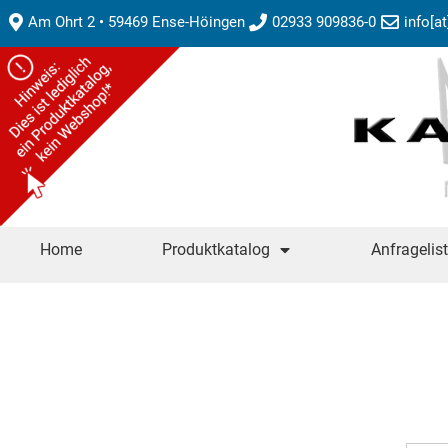
Am Ohrt 2 • 59469 Ense-Höingen
02933 909836-0
info[a
Home
Produktkatalog
Anfragelis