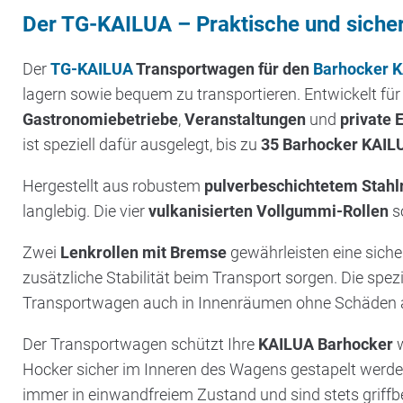
Der TG-KAILUA – Praktische und siche
Der
TG-KAILUA
Transportwagen für den
Barhocker 
lagern sowie bequem zu transportieren. Entwickelt für 
Gastronomiebetriebe
,
Veranstaltungen
und
private 
ist speziell dafür ausgelegt, bis zu
35 Barhocker KAIL
Hergestellt aus robustem
pulverbeschichtetem Stahl
langlebig. Die vier
vulkanisierten Vollgummi-Rollen
s
Zwei
Lenkrollen mit Bremse
gewährleisten eine sich
zusätzliche Stabilität beim Transport sorgen. Die spe
Transportwagen auch in Innenräumen ohne Schäden
Der Transportwagen schützt Ihre
KAILUA Barhocker
w
Hocker sicher im Inneren des Wagens gestapelt werden
immer in einwandfreiem Zustand und sind stets griffbe