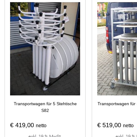
Transportwagen für 5 Stehtische
Transportwagen für 
S82
€
419,00
€
519,00
netto
netto
exkl. 19 % MwSt.
exkl. 19 %