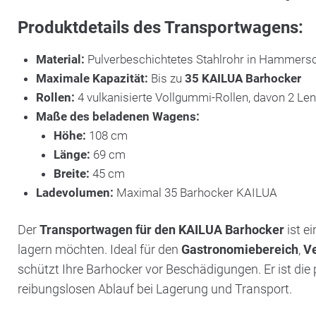
Produktdetails des Transportwagens:
Material:
Pulverbeschichtetes Stahlrohr in Hammersc
Maximale Kapazität:
Bis zu
35 KAILUA Barhocker
Rollen:
4 vulkanisierte Vollgummi-Rollen, davon 2 Le
Maße des beladenen Wagens:
Höhe:
108 cm
Länge:
69 cm
Breite:
45 cm
Ladevolumen:
Maximal 35 Barhocker KAILUA
Der
Transportwagen für den KAILUA Barhocker
ist e
lagern möchten. Ideal für den
Gastronomiebereich
,
Ve
schützt Ihre Barhocker vor Beschädigungen. Er ist di
reibungslosen Ablauf bei Lagerung und Transport.