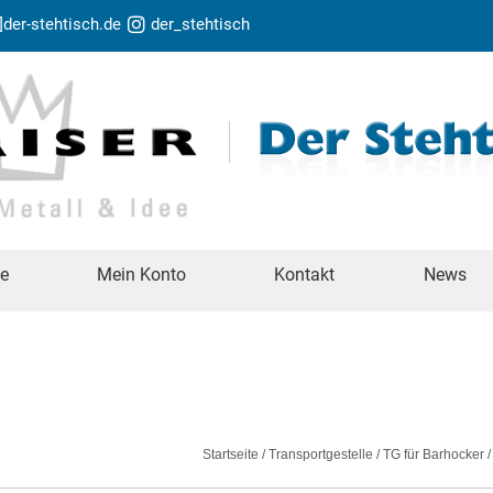
t]der-stehtisch.de
der_stehtisch
te
Mein Konto
Kontakt
News
Startseite
/
Transportgestelle
/
TG für Barhocker
/