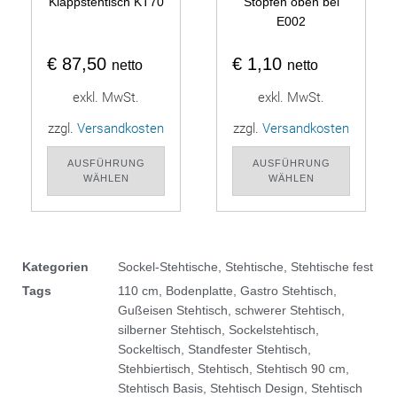
Klappstehtisch KT70
Stopfen oben bei
E002
€
87,50
€
1,10
netto
netto
exkl. MwSt.
exkl. MwSt.
zzgl.
Versandkosten
zzgl.
Versandkosten
AUSFÜHRUNG
AUSFÜHRUNG
WÄHLEN
WÄHLEN
Kategorien
Sockel-Stehtische
,
Stehtische
,
Stehtische fest
Tags
110 cm
,
Bodenplatte
,
Gastro Stehtisch
,
Gußeisen Stehtisch
,
schwerer Stehtisch
,
silberner Stehtisch
,
Sockelstehtisch
,
Sockeltisch
,
Standfester Stehtisch
,
Stehbiertisch
,
Stehtisch
,
Stehtisch 90 cm
,
Stehtisch Basis
,
Stehtisch Design
,
Stehtisch