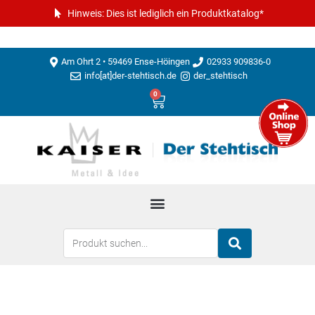
Hinweis: Dies ist lediglich ein Produktkatalog*
Am Ohrt 2 • 59469 Ense-Höingen
02933 909836-0
info[at]der-stehtisch.de
der_stehtisch
0