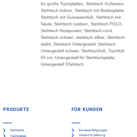
für große Tischplatten
,
Stehtisch Gußeisen
,
Stehtisch Indoor
,
Stehtisch mit Bodenplatte
,
Stehtisch mit Gusseisenfuß
,
Stehtisch mit
Säule
,
Stehtisch outdoor
,
Stehtisch POLO
,
Stehtisch Restposten
,
Stehtisch rund
,
Stehtisch schwer
,
stehtisch silber
,
Stehtisch
stabil
,
Stehtisch Untergestell
,
Stehtisch
Untergestell schwer
,
Stehtischfuß
,
Tischfuß
55 cm
,
Untergestell für Stehtischplatte
,
Untergestell STehtisch
PRODUKTE
FÜR KUNDEN
Stehtische
Sonderanfertigungen
Versand & Lieferung
Tischplatten