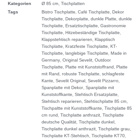
Kategorien
Ø 85 cm
,
Tischplatten
Tags
Bistro Tischplatte
,
Café Tischplatte
,
Dekor
Tischplatte
,
Dekorplatte
,
dunkle Platte
,
dunkle
Tischplatte
,
Ersatztischplatte
,
Gastronomie
Tischplatte
,
Hitzebeständige Tischplatte
,
Klappstehtisch reparieren
,
Klapptisch
Tischplatte
,
Kratzfeste Tischplatte
,
KT-
Tischplatte
,
langlebige Tischplatte
,
Made in
Germany
,
Original Sevelit
,
Outdoor
Tischplatte
,
Platte mit Kunststoffrand
,
Platte
mit Rand
,
robuste Tischplatte
,
schlagfeste
Kante
,
Sevelit Original
,
Sevelit Pizzarro
,
Spanplatte mit Dekor
,
Spanplatte mit
Kunststoffkante
,
Stehtisch Ersatzplatte
,
Stehtisch reparieren
,
Stehtischplatte 85 cm
,
Tischpaltte mit Kunststoffkante
,
Tischplatte 85
cm rund
,
Tischplatte anthrazit
,
Tischplatte
deutsche Qualität
,
Tischplatte dunkel
,
Tischplatte dunkel anthrazit
,
Tischplatte grau
,
Tischplatte KT-Stehtisch
,
Tischplatte KT70
,