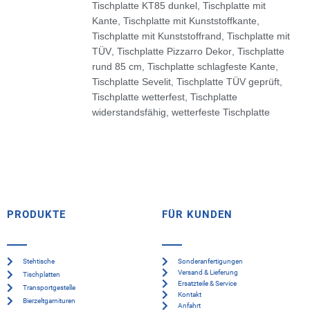
Tischplatte KT85 dunkel
,
Tischplatte mit
Kante
,
Tischplatte mit Kunststoffkante
,
Tischplatte mit Kunststoffrand
,
Tischplatte mit
TÜV
,
Tischplatte Pizzarro Dekor
,
Tischplatte
rund 85 cm
,
Tischplatte schlagfeste Kante
,
Tischplatte Sevelit
,
Tischplatte TÜV geprüft
,
Tischplatte wetterfest
,
Tischplatte
widerstandsfähig
,
wetterfeste Tischplatte
PRODUKTE
FÜR KUNDEN
Stehtische
Sonderanfertigungen
Versand & Lieferung
Tischplatten
Ersatzteile & Service
Transportgestelle
Kontakt
Bierzeltgarnituren
Anfahrt