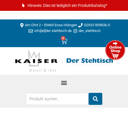
Hinweis: Dies ist lediglich ein Produktkatalog*
Am Ohrt 2 • 59469 Ense-Höingen
02933 909836-0
info[at]der-stehtisch.de
der_stehtisch
0