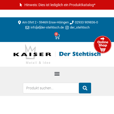
Hinweis: Dies ist lediglich ein Produktkatalog*
Am Ohrt 2 • 59469 Ense-Höingen
02933 909836-0
info[at]der-stehtisch.de
der_stehtisch
0