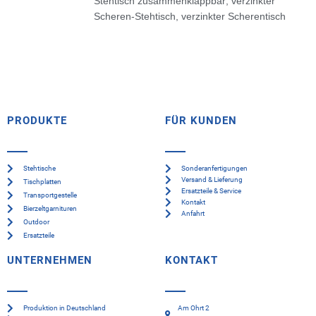
Stehtisch zusammenklappbar
,
verzinkter
Scheren-Stehtisch
,
verzinkter Scherentisch
PRODUKTE
FÜR KUNDEN
Stehtische
Sonderanfertigungen
Versand & Lieferung
Tischplatten
Ersatzteile & Service
Transportgestelle
Kontakt
Bierzeltgarnituren
Anfahrt
Outdoor
Ersatzteile
UNTERNEHMEN
KONTAKT
Produktion in Deutschland
Am Ohrt 2