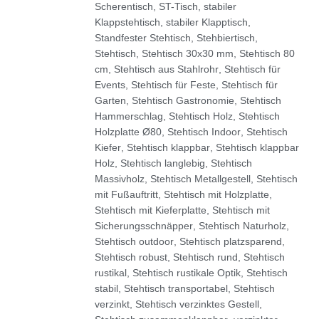
Scherentisch
,
ST-Tisch
,
stabiler
Klappstehtisch
,
stabiler Klapptisch
,
Standfester Stehtisch
,
Stehbiertisch
,
Stehtisch
,
Stehtisch 30x30 mm
,
Stehtisch 80
cm
,
Stehtisch aus Stahlrohr
,
Stehtisch für
Events
,
Stehtisch für Feste
,
Stehtisch für
Garten
,
Stehtisch Gastronomie
,
Stehtisch
Hammerschlag
,
Stehtisch Holz
,
Stehtisch
Holzplatte Ø80
,
Stehtisch Indoor
,
Stehtisch
Kiefer
,
Stehtisch klappbar
,
Stehtisch klappbar
Holz
,
Stehtisch langlebig
,
Stehtisch
Massivholz
,
Stehtisch Metallgestell
,
Stehtisch
mit Fußauftritt
,
Stehtisch mit Holzplatte
,
Stehtisch mit Kieferplatte
,
Stehtisch mit
Sicherungsschnäpper
,
Stehtisch Naturholz
,
Stehtisch outdoor
,
Stehtisch platzsparend
,
Stehtisch robust
,
Stehtisch rund
,
Stehtisch
rustikal
,
Stehtisch rustikale Optik
,
Stehtisch
stabil
,
Stehtisch transportabel
,
Stehtisch
verzinkt
,
Stehtisch verzinktes Gestell
,