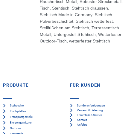
Rauchertisch Metall
,
Robuster Streckmetall-
Tisch
,
Stehtisch
,
Stehtisch draussen
,
Stehtisch Made in Germany
,
Stehtisch
Pulverbeschichtet
,
Stehtisch wetterfest
,
Stellfüßchen am Stehtisch
,
Terrassentisch
Metall
,
Untergestell STehtisch
,
Wetterfester
Outdoor-Tisch
,
wetterfester Stehtisch
PRODUKTE
FÜR KUNDEN
Stehtische
Sonderanfertigungen
Versand & Lieferung
Tischplatten
Ersatzteile & Service
Transportgestelle
Kontakt
Bierzeltgarnituren
Anfahrt
Outdoor
Ersatzteile