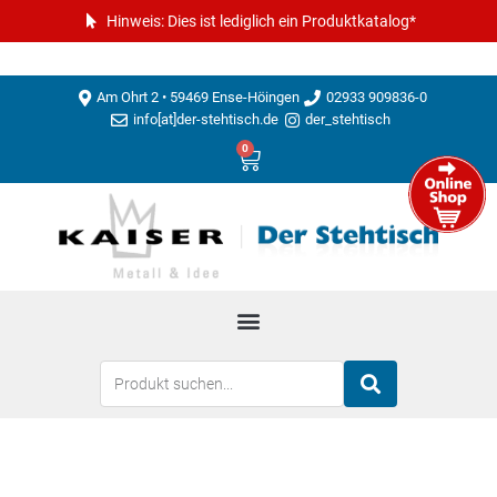
Hinweis: Dies ist lediglich ein Produktkatalog*
Am Ohrt 2 • 59469 Ense-Höingen
02933 909836-0
info[at]der-stehtisch.de
der_stehtisch
0