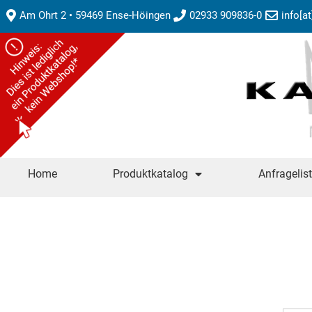
Am Ohrt 2 • 59469 Ense-Höingen
02933 909836-0
info[a
Home
Produktkatalog
Anfragelis