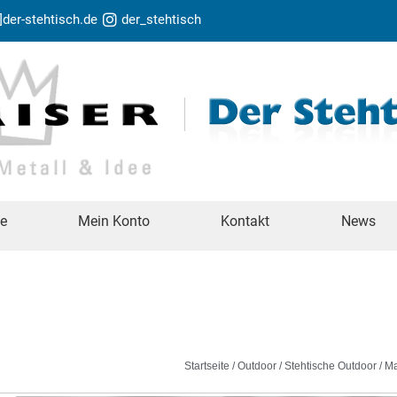
t]der-stehtisch.de
der_stehtisch
te
Mein Konto
Kontakt
News
Startseite
/
Outdoor
/
Stehtische Outdoor
/ Ma