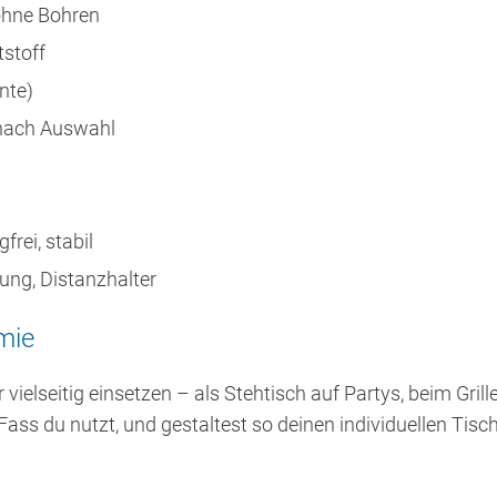
ohne Bohren
tstoff
nte)
 nach Auswahl
rei, stabil
ung, Distanzhalter
mie
elseitig einsetzen – als Stehtisch auf Partys, beim Grill
Fass du nutzt, und gestaltest so deinen individuellen Ti