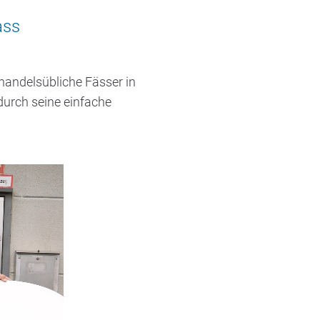
ass
handelsübliche Fässer in
urch seine einfache