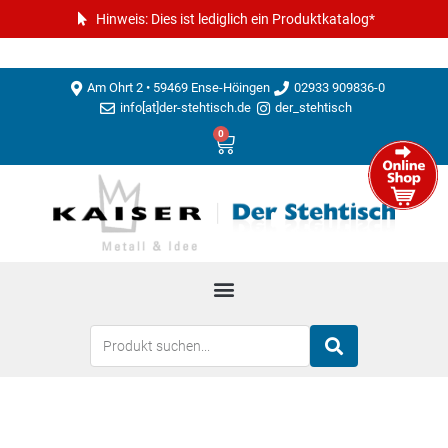
Hinweis: Dies ist lediglich ein Produktkatalog*
Am Ohrt 2 • 59469 Ense-Höingen
02933 909836-0
info[at]der-stehtisch.de
der_stehtisch
0