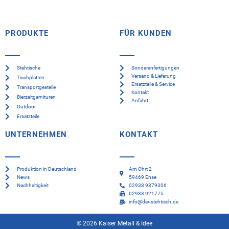
PRODUKTE
FÜR KUNDEN
Stehtische
Sonderanfertigungen
Versand & Lieferung
Tischplatten
Ersatzteile & Service
Transportgestelle
Kontakt
Bierzeltgarnituren
Anfahrt
Outdoor
Ersatzteile
UNTERNEHMEN
KONTAKT
Produktion in Deutschland
Am Ohrt 2
News
59469 Ense
Nachhaltigkeit
02938 9879306
02933 921775
info@der-stehtisch.de
© 2026 Kaiser Metall & Idee