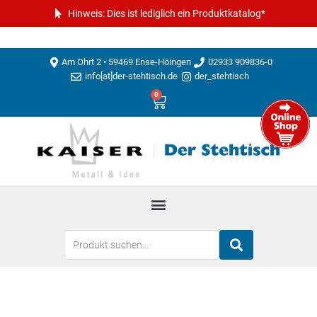
Hinweis: Dies ist lediglich ein Produktkatalog*
Am Ohrt 2 • 59469 Ense-Höingen
02933 909836-0
info[at]der-stehtisch.de
der_stehtisch
0