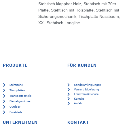
Stehtisch klappbar Holz
,
Stehtisch mit 70er
Platte
,
Stehtisch mit Holzplatte
,
Stehtisch mit
Sicherungsmechanik
,
Tischplatte Nussbaum
,
XXL Stehtisch Longline
PRODUKTE
FÜR KUNDEN
Stehtische
Sonderanfertigungen
Versand & Lieferung
Tischplatten
Ersatzteile & Service
Transportgestelle
Kontakt
Bierzeltgarnituren
Anfahrt
Outdoor
Ersatzteile
UNTERNEHMEN
KONTAKT