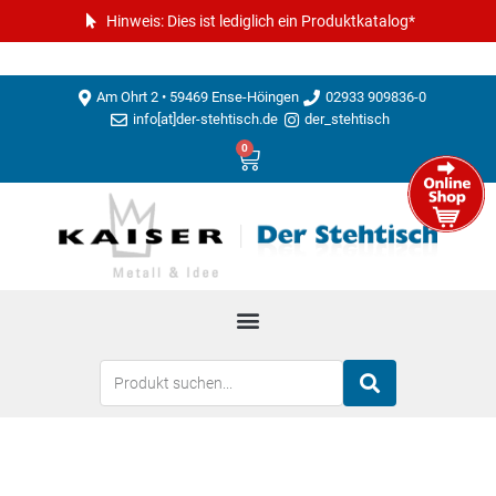
Hinweis: Dies ist lediglich ein Produktkatalog*
Am Ohrt 2 • 59469 Ense-Höingen
02933 909836-0
info[at]der-stehtisch.de
der_stehtisch
0