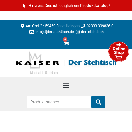
Hinweis: Dies ist lediglich ein Produktkatalog*
Am Ohrt 2 • 59469 Ense-Höingen
02933 909836-0
info[at]der-stehtisch.de
der_stehtisch
0