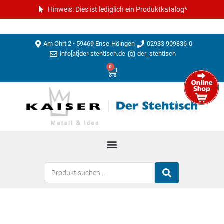
Hinweis: Dies ist lediglich ein Produktkatalog*
Am Ohrt 2 • 59469 Ense-Höingen
02933 909836-0
info[at]der-stehtisch.de
der_stehtisch
0