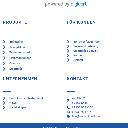
PRODUKTE
FÜR KUNDEN
Stehtische
Sonderanfertigungen
Versand & Lieferung
Tischplatten
Ersatzteile & Service
Transportgestelle
Kontakt
Bierzeltgarnituren
Anfahrt
Outdoor
Ersatzteile
UNTERNEHMEN
KONTAKT
Produktion in Deutschland
Am Ohrt 2
News
59469 Ense
Nachhaltigkeit
02938 9879306
02933 921775
info@der-stehtisch.de