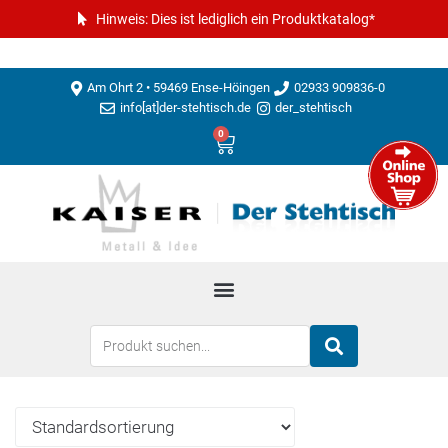
Hinweis: Dies ist lediglich ein Produktkatalog*
Am Ohrt 2 • 59469 Ense-Höingen
02933 909836-0
info[at]der-stehtisch.de
der_stehtisch
0