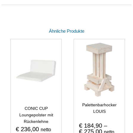
Ähnliche Produkte
Palettenbarhocker
CONIC CUP
LOUIS
Loungepolster mit
Rückenlehne
€
184,90
–
€
236,00
netto
€
275,00
netto