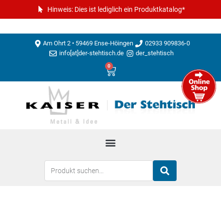
Hinweis: Dies ist lediglich ein Produktkatalog*
Am Ohrt 2 • 59469 Ense-Höingen
02933 909836-0
info[at]der-stehtisch.de
der_stehtisch
0