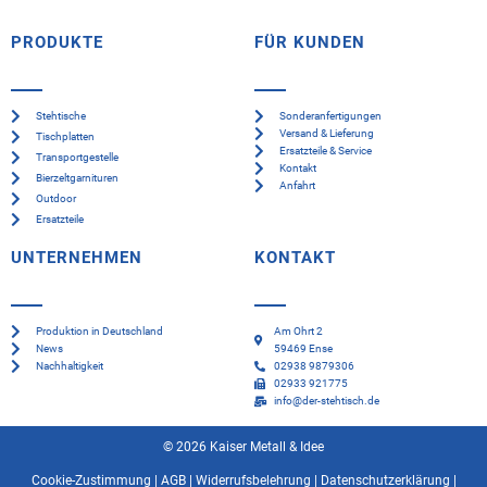
PRODUKTE
FÜR KUNDEN
Stehtische
Sonderanfertigungen
Versand & Lieferung
Tischplatten
Ersatzteile & Service
Transportgestelle
Kontakt
Bierzeltgarnituren
Anfahrt
Outdoor
Ersatzteile
UNTERNEHMEN
KONTAKT
Produktion in Deutschland
Am Ohrt 2
News
59469 Ense
Nachhaltigkeit
02938 9879306
02933 921775
info@der-stehtisch.de
© 2026 Kaiser Metall & Idee
Cookie-Zustimmung
|
AGB
|
Widerrufsbelehrung
|
Datenschutzerklärung
|