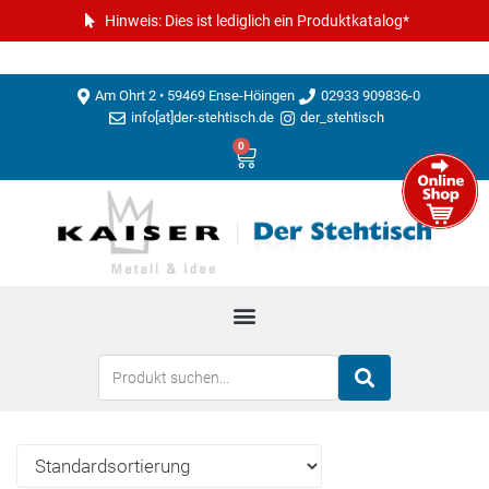
Hinweis: Dies ist lediglich ein Produktkatalog*
Am Ohrt 2 • 59469 Ense-Höingen
02933 909836-0
info[at]der-stehtisch.de
der_stehtisch
0