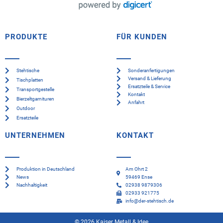
PRODUKTE
FÜR KUNDEN
Stehtische
Sonderanfertigungen
Versand & Lieferung
Tischplatten
Ersatzteile & Service
Transportgestelle
Kontakt
Bierzeltgarnituren
Anfahrt
Outdoor
Ersatzteile
UNTERNEHMEN
KONTAKT
Produktion in Deutschland
Am Ohrt 2
News
59469 Ense
Nachhaltigkeit
02938 9879306
02933 921775
info@der-stehtisch.de
© 2026 Kaiser Metall & Idee