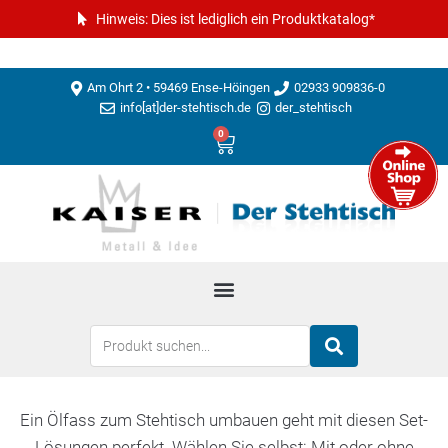
Hinweis: Dies ist lediglich ein Produktkatalog*
Am Ohrt 2 • 59469 Ense-Höingen
02933 909836-0
info[at]der-stehtisch.de
der_stehtisch
0
Ein Ölfass zum Stehtisch umbauen geht mit diesen Set-
Lösungen perfekt. Wählen Sie selbst: Mit oder ohne