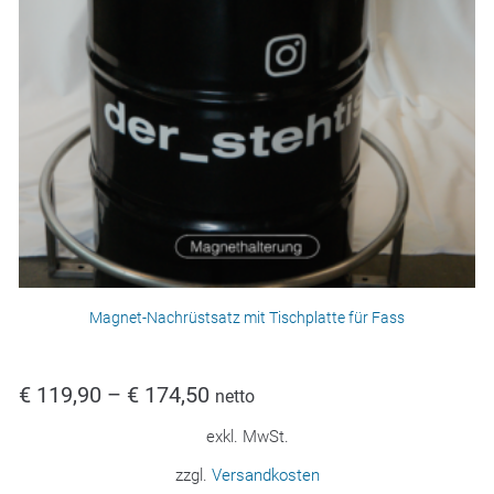
Magnet-Nachrüstsatz mit Tischplatte für Fass
€
119,90
–
€
174,50
netto
exkl. MwSt.
zzgl.
Versandkosten