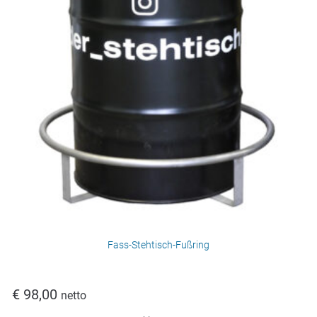
Fass-Stehtisch-Fußring
€
98,00
netto