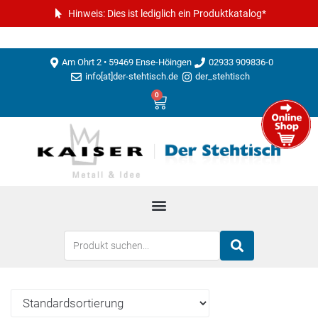
Hinweis: Dies ist lediglich ein Produktkatalog*
Am Ohrt 2 • 59469 Ense-Höingen
02933 909836-0
info[at]der-stehtisch.de
der_stehtisch
0