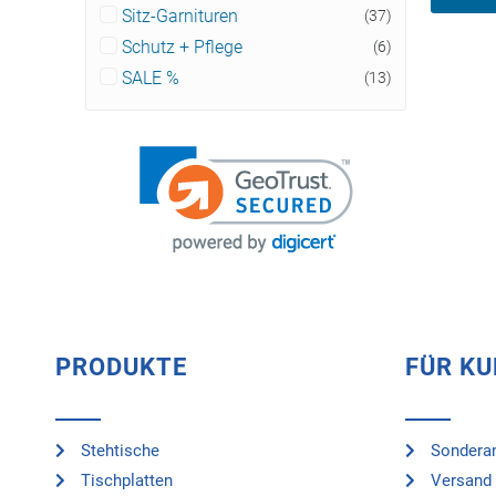
Sitz-Garnituren
(37)
Schutz + Pflege
(6)
SALE %
(13)
PRODUKTE
FÜR K
Stehtische
Sonderan
Tischplatten
Versand 