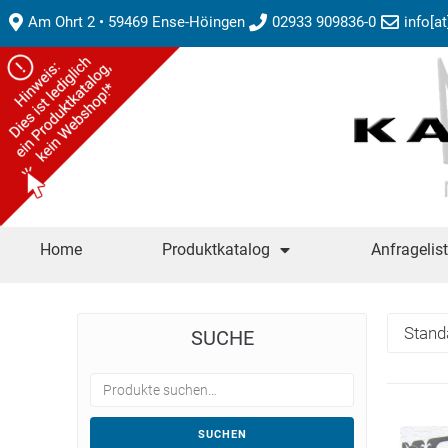
Am Ohrt 2 • 59469 Ense-Höingen
02933 909836-0
info[a
Home
Produktkatalog
Anfragelis
SUCHE
SUCHEN