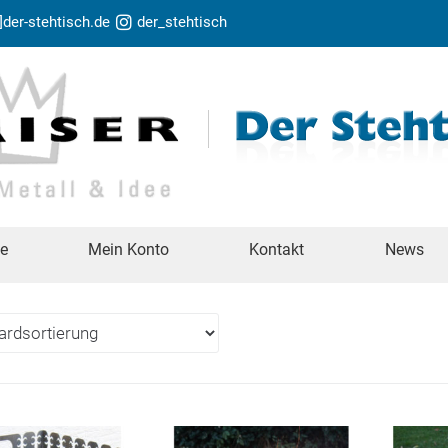
t]der-stehtisch.de
der_stehtisch
te
Mein Konto
Kontakt
News