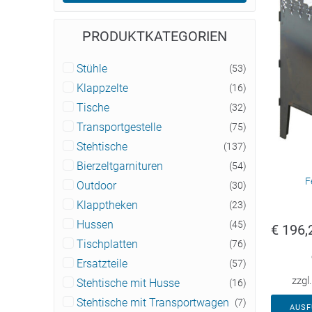
PRODUKTKATEGORIEN
Stühle
(53)
Klappzelte
(16)
Tische
(32)
Transportgestelle
(75)
Stehtische
(137)
Bierzeltgarnituren
(54)
F
Outdoor
(30)
Klapptheken
(23)
Hussen
(45)
€
196,
Tischplatten
(76)
Ersatzteile
(57)
zzgl
Stehtische mit Husse
(16)
Stehtische mit Transportwagen
(7)
AUS