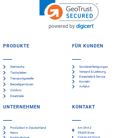
PRODUKTE
FÜR KUNDEN
Stehtische
Sonderanfertigungen
Versand & Lieferung
Tischplatten
Ersatzteile & Service
Transportgestelle
Kontakt
Bierzeltgarnituren
Anfahrt
Outdoor
Ersatzteile
UNTERNEHMEN
KONTAKT
Produktion in Deutschland
Am Ohrt 2
News
59469 Ense
Nachhaltigkeit
02938 9879306