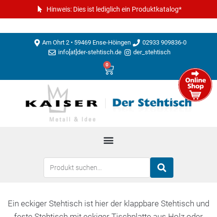
Hinweis: Dies ist lediglich ein Produktkatalog*
Am Ohrt 2 • 59469 Ense-Höingen
02933 909836-0
info[at]der-stehtisch.de
der_stehtisch
0
Ein eckiger Stehtisch ist hier der klappbare Stehtisch und
feste Stehtisch mit eckiger Tischplatte aus Holz oder