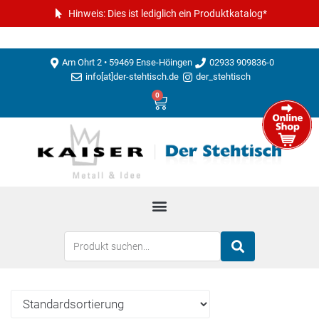
Hinweis: Dies ist lediglich ein Produktkatalog*
Am Ohrt 2 • 59469 Ense-Höingen
02933 909836-0
info[at]der-stehtisch.de
der_stehtisch
0