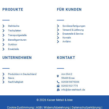
PRODUKTE
FÜR KUNDEN
Stehtische
Sonderanfertigungen
Versand & Lieferung
Tischplatten
Ersatzteile & Service
Transportgestelle
Kontakt
Bierzeltgarnituren
Anfahrt
Outdoor
Ersatzteile
UNTERNEHMEN
KONTAKT
Produktion in Deutschland
Am Ohrt 2
News
59469 Ense
Nachhaltigkeit
02938 9879306
02933 921775
info@der-stehtisch.de
© 2026 Kaiser Metall & Idee
Cookie-Zustimmung
|
AGB
|
Widerrufsbelehrung
|
Datenschutzerklärung
|