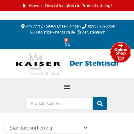
Hinweis: Dies ist lediglich ein Produktkatalog*
Am Ohrt 2 • 59469 Ense-Höingen
02933 909836-0
info[at]der-stehtisch.de
der_stehtisch
0