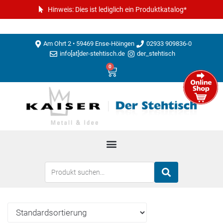
Hinweis: Dies ist lediglich ein Produktkatalog*
Am Ohrt 2 • 59469 Ense-Höingen
02933 909836-0
info[at]der-stehtisch.de
der_stehtisch
0