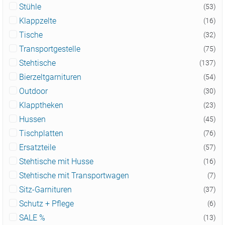
Stühle
(53)
Klappzelte
(16)
Tische
(32)
Transportgestelle
(75)
Stehtische
(137)
Bierzeltgarnituren
(54)
Outdoor
(30)
Klapptheken
(23)
Hussen
(45)
Tischplatten
(76)
Ersatzteile
(57)
Stehtische mit Husse
(16)
Stehtische mit Transportwagen
(7)
Sitz-Garnituren
(37)
Schutz + Pflege
(6)
SALE %
(13)