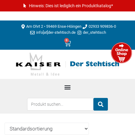
Hinweis: Dies ist lediglich ein Produktkatalog*
Am Ohrt 2 • 59469 Ense-Höingen
02933 909836-0
info[at]der-stehtisch.de
der_stehtisch
0