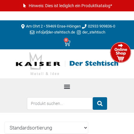
Hinweis: Dies ist lediglich ein Produktkatalog*
Am Ohrt 2 • 59469 Ense-Höingen
02933 909836-0
info[at]der-stehtisch.de
der_stehtisch
0