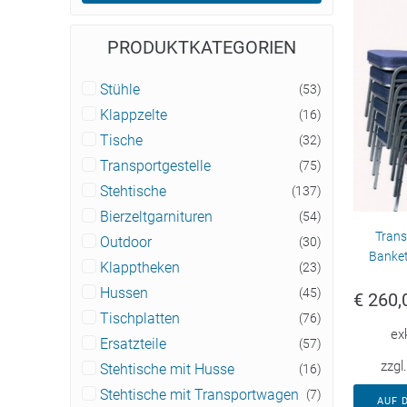
PRODUKTKATEGORIEN
Stühle
(53)
Klappzelte
(16)
Tische
(32)
Transportgestelle
(75)
Stehtische
(137)
Bierzeltgarnituren
(54)
Trans
Outdoor
(30)
Banket
Klapptheken
(23)
Hussen
(45)
€
260,
Tischplatten
(76)
ex
Ersatzteile
(57)
zzgl
Stehtische mit Husse
(16)
Stehtische mit Transportwagen
(7)
AUF 