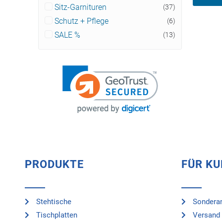
Sitz-Garnituren
(37)
Schutz + Pflege
(6)
SALE %
(13)
PRODUKTE
FÜR K
Stehtische
Sonderan
Tischplatten
Versand 