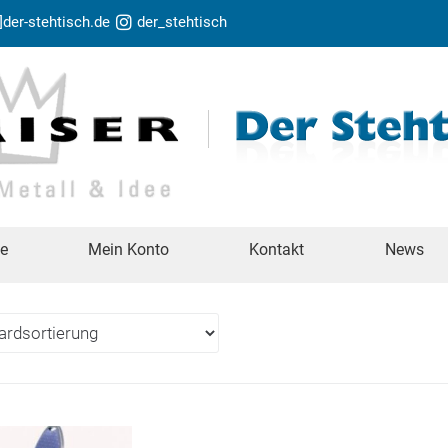
t]der-stehtisch.de
der_stehtisch
te
Mein Konto
Kontakt
News