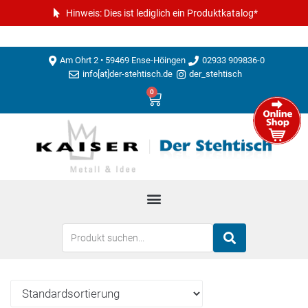
Hinweis: Dies ist lediglich ein Produktkatalog*
Am Ohrt 2 • 59469 Ense-Höingen
02933 909836-0
info[at]der-stehtisch.de
der_stehtisch
0