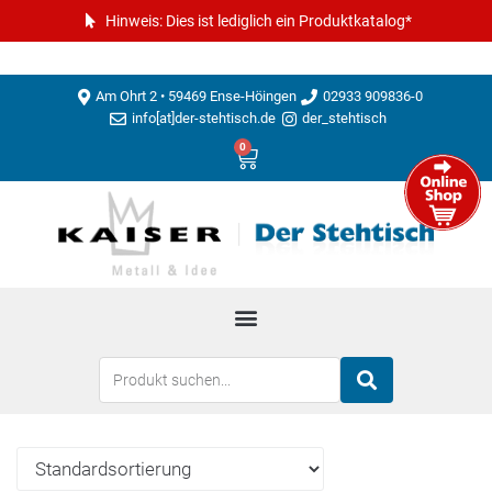
Hinweis: Dies ist lediglich ein Produktkatalog*
Am Ohrt 2 • 59469 Ense-Höingen
02933 909836-0
info[at]der-stehtisch.de
der_stehtisch
0