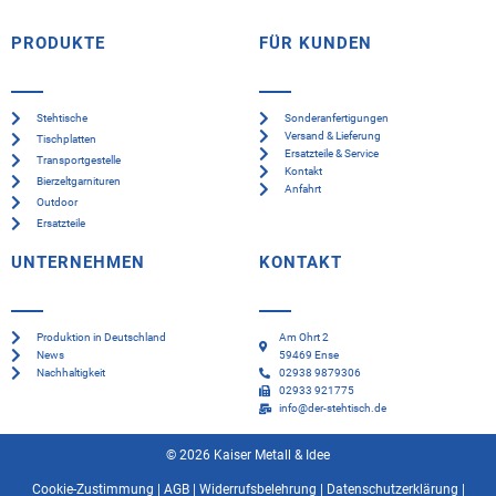
PRODUKTE
FÜR KUNDEN
Stehtische
Sonderanfertigungen
Versand & Lieferung
Tischplatten
Ersatzteile & Service
Transportgestelle
Kontakt
Bierzeltgarnituren
Anfahrt
Outdoor
Ersatzteile
UNTERNEHMEN
KONTAKT
Produktion in Deutschland
Am Ohrt 2
News
59469 Ense
Nachhaltigkeit
02938 9879306
02933 921775
info@der-stehtisch.de
© 2026 Kaiser Metall & Idee
Cookie-Zustimmung
|
AGB
|
Widerrufsbelehrung
|
Datenschutzerklärung
|