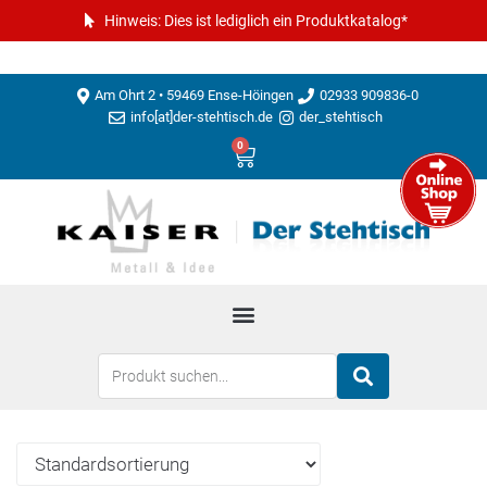
Hinweis: Dies ist lediglich ein Produktkatalog*
Am Ohrt 2 • 59469 Ense-Höingen
02933 909836-0
info[at]der-stehtisch.de
der_stehtisch
0