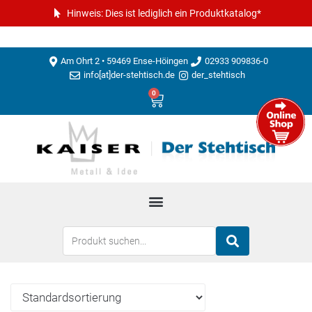
Hinweis: Dies ist lediglich ein Produktkatalog*
Am Ohrt 2 • 59469 Ense-Höingen
02933 909836-0
info[at]der-stehtisch.de
der_stehtisch
0