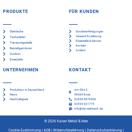
PRODUKTE
FÜR KUNDEN
Stehtische
Sonderanfertigungen
Versand & Lieferung
Tischplatten
Ersatzteile & Service
Transportgestelle
Kontakt
Bierzeltgarnituren
Anfahrt
Outdoor
Ersatzteile
UNTERNEHMEN
KONTAKT
Produktion in Deutschland
Am Ohrt 2
News
59469 Ense
Nachhaltigkeit
02938 9879306
02933 921775
info@der-stehtisch.de
© 2026 Kaiser Metall & Idee
Cookie-Zustimmung
|
AGB
|
Widerrufsbelehrung
|
Datenschutzerklärung
|