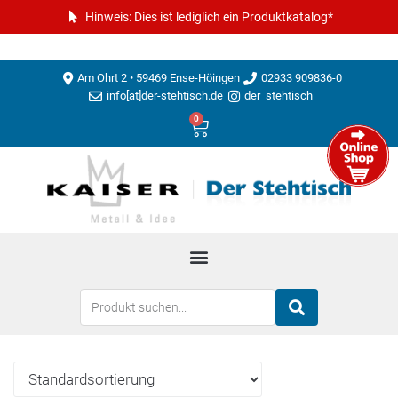
Hinweis: Dies ist lediglich ein Produktkatalog*
Am Ohrt 2 • 59469 Ense-Höingen
02933 909836-0
info[at]der-stehtisch.de
der_stehtisch
0