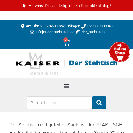
Hinweis: Dies ist lediglich ein Produktkatalog*
Am Ohrt 2 • 59469 Ense-Höingen
02933 909836-0
info[at]der-stehtisch.de
der_stehtisch
0
Der Stehtisch mit geteilter Säule ist der PRAKTISCH.
Finden Sie ihn hier mit Tischplatten in 70 oder 80 cm