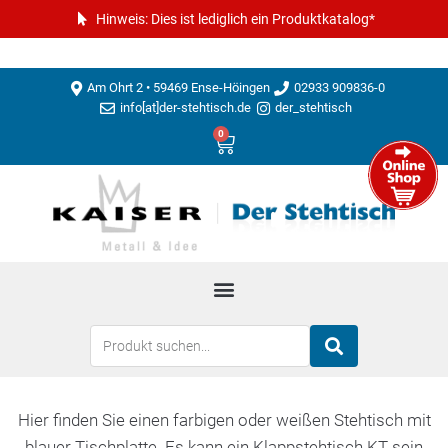
Hinweis: Dies ist lediglich ein Produktkatalog*
Am Ohrt 2 • 59469 Ense-Höingen
02933 909836-0
info[at]der-stehtisch.de
der_stehtisch
0
Hier finden Sie einen farbigen oder weißen Stehtisch mit
blauer Tischplatte. Es kann ein Klappstehtisch KT sein