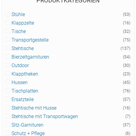
PRODUKTKATEGORIEN
Stühle
(53)
Klappzelte
(16)
Tische
(32)
Transportgestelle
(75)
Stehtische
(137)
Bierzeltgarnituren
(54)
Outdoor
(30)
Klapptheken
(23)
Hussen
(45)
Tischplatten
(76)
Ersatzteile
(57)
Stehtische mit Husse
(16)
Stehtische mit Transportwagen
(7)
Sitz-Garnituren
(37)
Schutz + Pflege
(6)