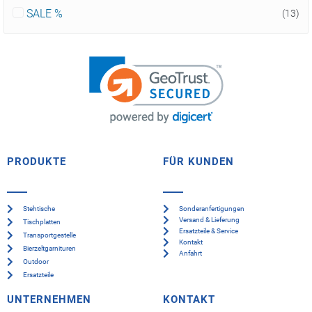
SALE %
(13)
PRODUKTE
FÜR KUNDEN
Stehtische
Sonderanfertigungen
Versand & Lieferung
Tischplatten
Ersatzteile & Service
Transportgestelle
Kontakt
Bierzeltgarnituren
Anfahrt
Outdoor
Ersatzteile
UNTERNEHMEN
KONTAKT