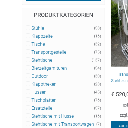
PRODUKTKATEGORIEN
Stühle
(53)
Klappzelte
(16)
Tische
(32)
Transportgestelle
(75)
Stehtische
(137)
Bierzeltgarnituren
(54)
Trans
Outdoor
(30)
Stehtisch
Klapptheken
(23)
Hussen
(45)
€
520,
Tischplatten
(76)
ex
Ersatzteile
(57)
zzgl
Stehtische mit Husse
(16)
Stehtische mit Transportwagen
(7)
AUF 