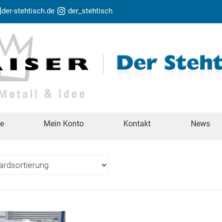
t]der-stehtisch.de
der_stehtisch
te
Mein Konto
Kontakt
News