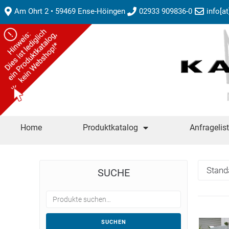
Am Ohrt 2 • 59469 Ense-Höingen
02933 909836-0
info[a
Home
Produktkatalog
Anfragelis
SUCHE
SUCHEN