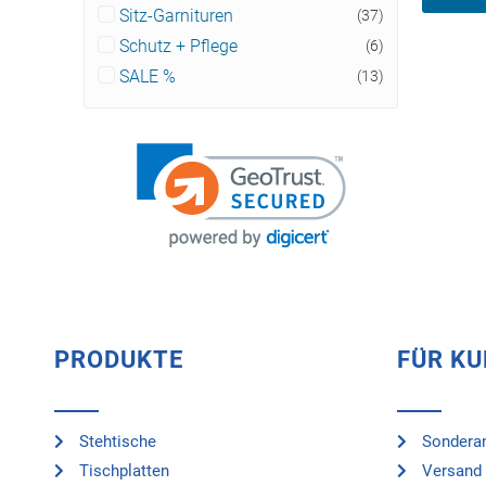
Sitz-Garnituren
(37)
Schutz + Pflege
(6)
SALE %
(13)
PRODUKTE
FÜR K
Stehtische
Sonderan
Tischplatten
Versand 