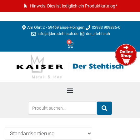
Hinweis: Dies ist lediglich ein Produktkatalog*
Am Ohrt 2 • 59469 Ense-Höingen
02933 909836-0
info[at]der-stehtisch.de
der_stehtisch
0