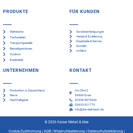
PRODUKTE
FÜR KUNDEN
Stehtische
Sonderanfertigungen
Versand & Lieferung
Tischplatten
Ersatzteile & Service
Transportgestelle
Kontakt
Bierzeltgarnituren
Anfahrt
Outdoor
Ersatzteile
UNTERNEHMEN
KONTAKT
Produktion in Deutschland
Am Ohrt 2
News
59469 Ense
Nachhaltigkeit
02938 9879306
02933 921775
info@der-stehtisch.de
© 2026 Kaiser Metall & Idee
Cookie-Zustimmung
|
AGB
|
Widerrufsbelehrung
|
Datenschutzerklärung
|