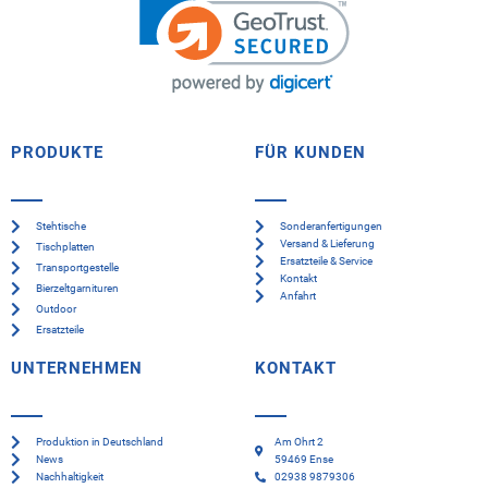
PRODUKTE
FÜR KUNDEN
Stehtische
Sonderanfertigungen
Versand & Lieferung
Tischplatten
Ersatzteile & Service
Transportgestelle
Kontakt
Bierzeltgarnituren
Anfahrt
Outdoor
Ersatzteile
UNTERNEHMEN
KONTAKT
Produktion in Deutschland
Am Ohrt 2
News
59469 Ense
Nachhaltigkeit
02938 9879306