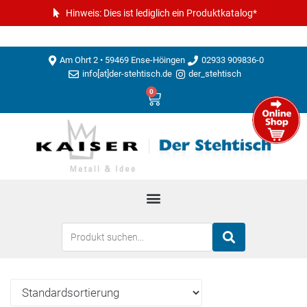
Hinweis: Dies ist lediglich ein Produktkatalog*
Am Ohrt 2 • 59469 Ense-Höingen
02933 909836-0
info[at]der-stehtisch.de
der_stehtisch
0