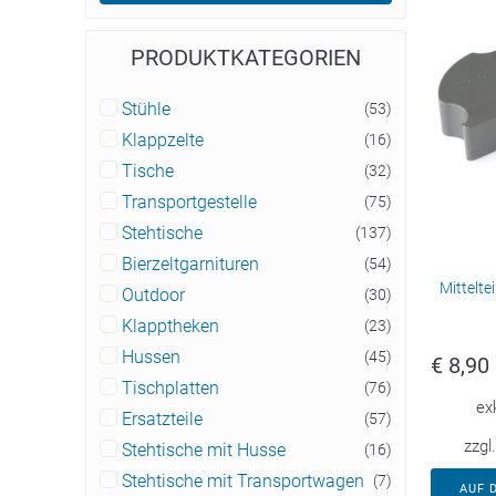
PRODUKTKATEGORIEN
Stühle
(53)
Klappzelte
(16)
Tische
(32)
Transportgestelle
(75)
Stehtische
(137)
Bierzeltgarnituren
(54)
Mittelte
Outdoor
(30)
Klapptheken
(23)
Hussen
(45)
€
8,90
Tischplatten
(76)
ex
Ersatzteile
(57)
zzgl
Stehtische mit Husse
(16)
Stehtische mit Transportwagen
(7)
AUF 