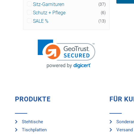
Sitz-Garnituren
(37)
Schutz + Pflege
(6)
SALE %
(13)
PRODUKTE
FÜR K
Stehtische
Sonderan
Tischplatten
Versand 