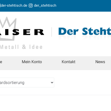
t]der-stehtisch.de
der_stehtisch
te
Mein Konto
Kontakt
News