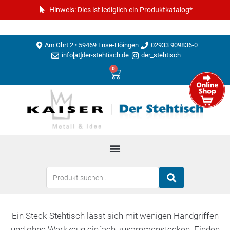
Hinweis: Dies ist lediglich ein Produktkatalog*
Am Ohrt 2 • 59469 Ense-Höingen
02933 909836-0
info[at]der-stehtisch.de
der_stehtisch
0
Ein Steck-Stehtisch lässt sich mit wenigen Handgriffen
und ohne Werkzeug einfach zusammenstecken. Finden