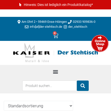
Hinweis: Dies ist lediglich ein Produktkatalog*
Am Ohrt 2 • 59469 Ense-Höingen
02933 909836-0
info[at]der-stehtisch.de
der_stehtisch
0