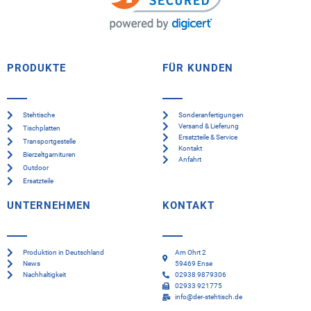
PRODUKTE
FÜR KUNDEN
Stehtische
Sonderanfertigungen
Versand & Lieferung
Tischplatten
Ersatzteile & Service
Transportgestelle
Kontakt
Bierzeltgarnituren
Anfahrt
Outdoor
Ersatzteile
UNTERNEHMEN
KONTAKT
Produktion in Deutschland
Am Ohrt 2
News
59469 Ense
Nachhaltigkeit
02938 9879306
02933 921775
info@der-stehtisch.de