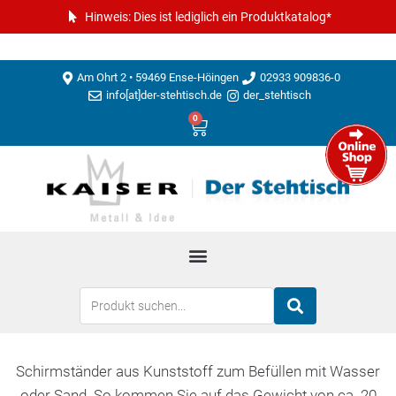
Hinweis: Dies ist lediglich ein Produktkatalog*
Am Ohrt 2 • 59469 Ense-Höingen
02933 909836-0
info[at]der-stehtisch.de
der_stehtisch
0
Schirmständer aus Kunststoff zum Befüllen mit Wasser
oder Sand. So kommen Sie auf das Gewicht von ca. 20