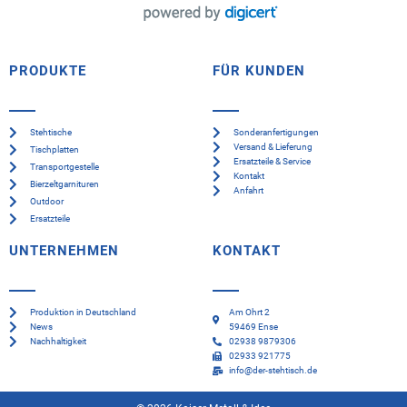
PRODUKTE
FÜR KUNDEN
Stehtische
Sonderanfertigungen
Versand & Lieferung
Tischplatten
Ersatzteile & Service
Transportgestelle
Kontakt
Bierzeltgarnituren
Anfahrt
Outdoor
Ersatzteile
UNTERNEHMEN
KONTAKT
Produktion in Deutschland
Am Ohrt 2
News
59469 Ense
Nachhaltigkeit
02938 9879306
02933 921775
info@der-stehtisch.de