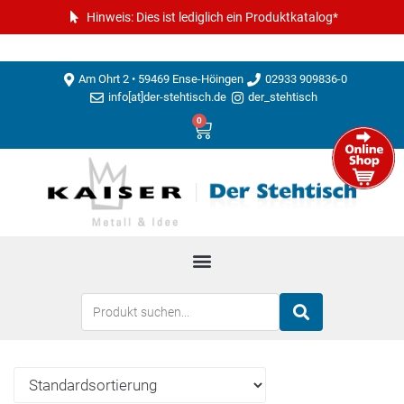
Hinweis: Dies ist lediglich ein Produktkatalog*
Am Ohrt 2 • 59469 Ense-Höingen
02933 909836-0
info[at]der-stehtisch.de
der_stehtisch
0