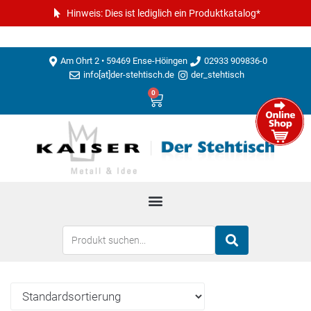
Hinweis: Dies ist lediglich ein Produktkatalog*
Am Ohrt 2 • 59469 Ense-Höingen
02933 909836-0
info[at]der-stehtisch.de
der_stehtisch
0