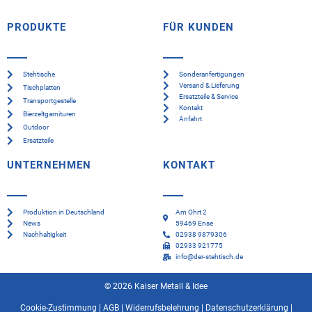
PRODUKTE
FÜR KUNDEN
Stehtische
Sonderanfertigungen
Versand & Lieferung
Tischplatten
Ersatzteile & Service
Transportgestelle
Kontakt
Bierzeltgarnituren
Anfahrt
Outdoor
Ersatzteile
UNTERNEHMEN
KONTAKT
Produktion in Deutschland
Am Ohrt 2
News
59469 Ense
Nachhaltigkeit
02938 9879306
02933 921775
info@der-stehtisch.de
© 2026 Kaiser Metall & Idee
Cookie-Zustimmung
|
AGB
|
Widerrufsbelehrung
|
Datenschutzerklärung
|