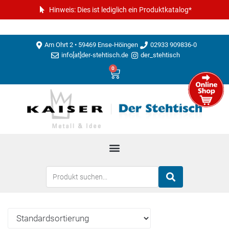
Hinweis: Dies ist lediglich ein Produktkatalog*
Am Ohrt 2 • 59469 Ense-Höingen
02933 909836-0
info[at]der-stehtisch.de
der_stehtisch
0