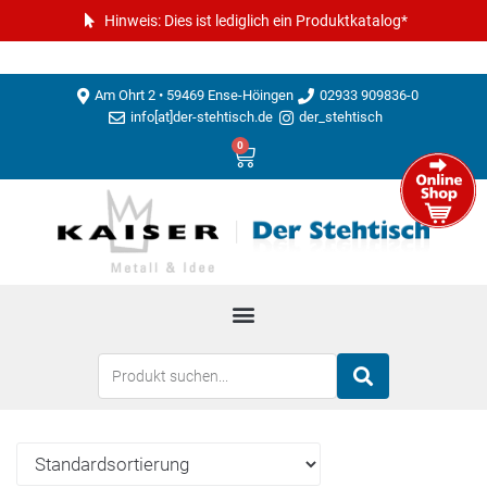
Hinweis: Dies ist lediglich ein Produktkatalog*
Am Ohrt 2 • 59469 Ense-Höingen
02933 909836-0
info[at]der-stehtisch.de
der_stehtisch
0