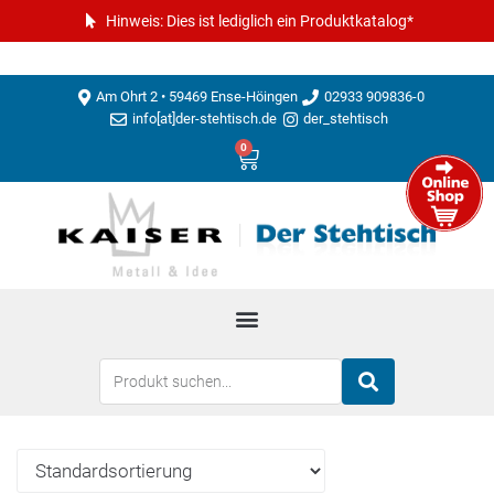
Hinweis: Dies ist lediglich ein Produktkatalog*
Am Ohrt 2 • 59469 Ense-Höingen
02933 909836-0
info[at]der-stehtisch.de
der_stehtisch
0