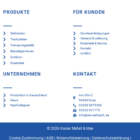
PRODUKTE
FÜR KUNDEN
Stehtische
Sonderanfertigungen
Versand & Lieferung
Tischplatten
Ersatzteile & Service
Transportgestelle
Kontakt
Bierzeltgarnituren
Anfahrt
Outdoor
Ersatzteile
UNTERNEHMEN
KONTAKT
Produktion in Deutschland
Am Ohrt 2
News
59469 Ense
Nachhaltigkeit
02938 9879306
02933 921775
info@der-stehtisch.de
© 2026 Kaiser Metall & Idee
Cookie-Zustimmung
|
AGB
|
Widerrufsbelehrung
|
Datenschutzerklärung
|