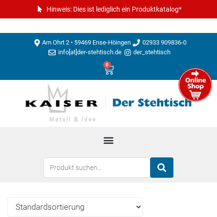
Hinweis: Dies ist lediglich ein Produktkatalog*
Am Ohrt 2 • 59469 Ense-Höingen
02933 909836-0
info[at]der-stehtisch.de
der_stehtisch
0