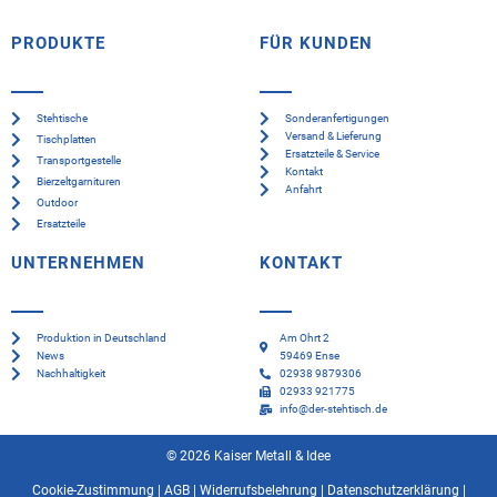
PRODUKTE
FÜR KUNDEN
Stehtische
Sonderanfertigungen
Versand & Lieferung
Tischplatten
Ersatzteile & Service
Transportgestelle
Kontakt
Bierzeltgarnituren
Anfahrt
Outdoor
Ersatzteile
UNTERNEHMEN
KONTAKT
Produktion in Deutschland
Am Ohrt 2
News
59469 Ense
Nachhaltigkeit
02938 9879306
02933 921775
info@der-stehtisch.de
© 2026 Kaiser Metall & Idee
Cookie-Zustimmung
|
AGB
|
Widerrufsbelehrung
|
Datenschutzerklärung
|