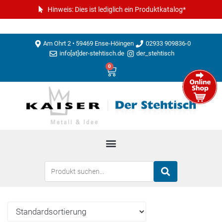
Hinweis: Dies ist lediglich ein Produktkatalog*
Am Ohrt 2 • 59469 Ense-Höingen
02933 909836-0
info[at]der-stehtisch.de
der_stehtisch
0