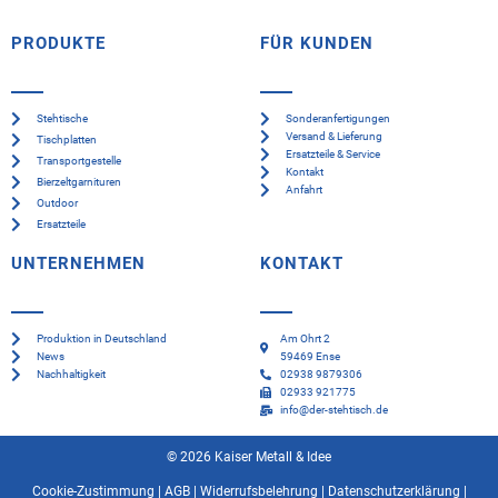
PRODUKTE
FÜR KUNDEN
Stehtische
Sonderanfertigungen
Versand & Lieferung
Tischplatten
Ersatzteile & Service
Transportgestelle
Kontakt
Bierzeltgarnituren
Anfahrt
Outdoor
Ersatzteile
UNTERNEHMEN
KONTAKT
Produktion in Deutschland
Am Ohrt 2
News
59469 Ense
Nachhaltigkeit
02938 9879306
02933 921775
info@der-stehtisch.de
© 2026 Kaiser Metall & Idee
Cookie-Zustimmung
|
AGB
|
Widerrufsbelehrung
|
Datenschutzerklärung
|